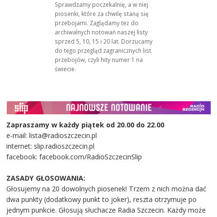
Sprawdzamy poczekalnię, a w niej
piosenki, które za chwilę staną się
przebojami. Zaglądamy też do
archiwalnych notowań naszej listy
sprzed 5, 10, 15 i 20 lat. Dorzucamy
do tego przegląd zagranicznych list
przebojów, czyli hity numer 1 na
świecie.
Zapraszamy w każdy piątek od 20.00 do 22.00
e-mail: lista@radioszczecin.pl
internet: slip.radioszczecin.pl
facebook: facebook.com/RadioSzczecinSlip
ZASADY GŁOSOWANIA:
Głosujemy na 20 dowolnych piosenek! Trzem z nich można dać
dwa punkty (dodatkowy punkt to joker), reszta otrzymuje po
jednym punkcie. Głosują słuchacze Radia Szczecin. Każdy może