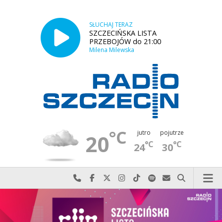
SŁUCHAJ TERAZ
SZCZECIŃSKA LISTA
PRZEBOJÓW do 21:00
Milena Milewska
°C
jutro
pojutrze
20
°C
°C
24
30
Najlepiej po prostu do nas zadzwoń
Odwiedź nas na Facebook-u
Odwiedź nas na X
Odwiedź nas na Instagram-ie
Odwiedź nas na TikTok-u
Szukaj nas na Spotify
Wyślij do nas w
Szukaj