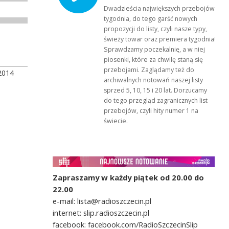
Dwadzieścia największych przebojów
tygodnia, do tego garść nowych
propozycji do listy, czyli nasze typy,
świeży towar oraz premiera tygodnia!
Sprawdzamy poczekalnię, a w niej
piosenki, które za chwilę staną się
przebojami. Zaglądamy też do
2014
archiwalnych notowań naszej listy
sprzed 5, 10, 15 i 20 lat. Dorzucamy
do tego przegląd zagranicznych list
przebojów, czyli hity numer 1 na
świecie.
Zapraszamy w każdy piątek od 20.00 do
22.00
e-mail: lista@radioszczecin.pl
internet: slip.radioszczecin.pl
facebook: facebook.com/RadioSzczecinSlip