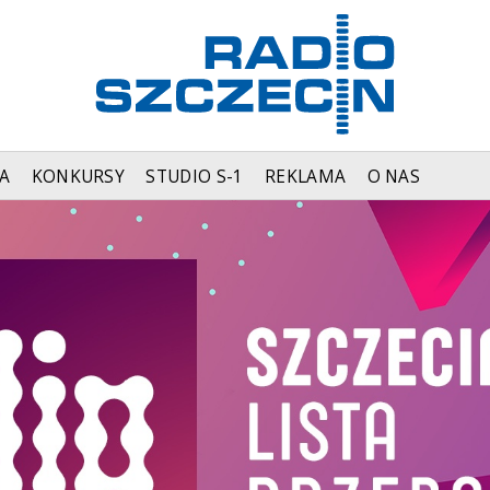
A
KONKURSY
STUDIO S-1
REKLAMA
O NAS