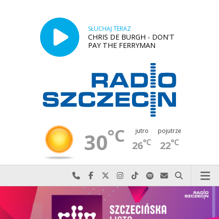
SŁUCHAJ TERAZ
CHRIS DE BURGH - DON'T
PAY THE FERRYMAN
°C
jutro
pojutrze
30
°C
°C
26
22
Najlepiej po prostu do nas zadzwoń
Odwiedź nas na Facebook-u
Odwiedź nas na X
Odwiedź nas na Instagram-ie
Odwiedź nas na TikTok-u
Szukaj nas na Spotify
Wyślij do nas w
Szukaj