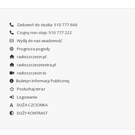
Zadzwoń do studia: 510 777 666
Czujny non stop: 510 777 222
Wyślij do nas wiadomość
Prognoza pogody
radioszczecin.pl
radioszczecinextra.pl
radioszczecin.tv
Biuletyn Informacji Publicznej
Posłuchaj teraz
Logowanie
DUŻA CZCIONKA
DUŻY KONTRAST