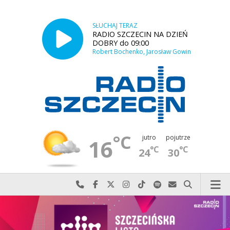
SŁUCHAJ TERAZ
RADIO SZCZECIN NA DZIEŃ
DOBRY do 09:00
Robert Bochenko, Jarosław Gowin
°C
jutro
pojutrze
16
°C
°C
24
30
Najlepiej po prostu do nas zadzwoń
Odwiedź nas na Facebook-u
Odwiedź nas na X
Odwiedź nas na Instagram-ie
Odwiedź nas na TikTok-u
Szukaj nas na Spotify
Wyślij do nas w
Szukaj