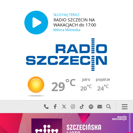
SŁUCHAJ TERAZ
RADIO SZCZECIN NA
WAKACJACH do 17:00
Milena Milewska
°C
jutro
pojutrze
29
°C
°C
20
24
Najlepiej po prostu do nas zadzwoń
Odwiedź nas na Facebook-u
Odwiedź nas na X
Odwiedź nas na Instagram-ie
Odwiedź nas na TikTok-u
Szukaj nas na Spotify
Wyślij do nas w
Szukaj