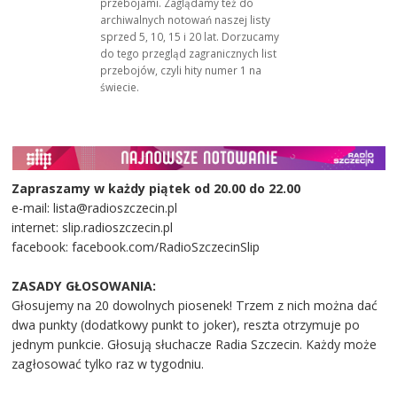
przebojami. Zaglądamy też do
archiwalnych notowań naszej listy
sprzed 5, 10, 15 i 20 lat. Dorzucamy
do tego przegląd zagranicznych list
przebojów, czyli hity numer 1 na
świecie.
Zapraszamy w każdy piątek od 20.00 do 22.00
e-mail: lista@radioszczecin.pl
internet: slip.radioszczecin.pl
facebook: facebook.com/RadioSzczecinSlip
ZASADY GŁOSOWANIA:
Głosujemy na 20 dowolnych piosenek! Trzem z nich można dać
dwa punkty (dodatkowy punkt to joker), reszta otrzymuje po
jednym punkcie. Głosują słuchacze Radia Szczecin. Każdy może
zagłosować tylko raz w tygodniu.