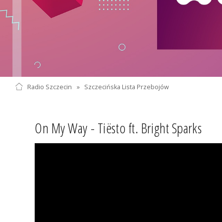
Radio Szczecin
»
Szczecińska Lista Przebojów
On My Way - Tiësto ft. Bright Sparks