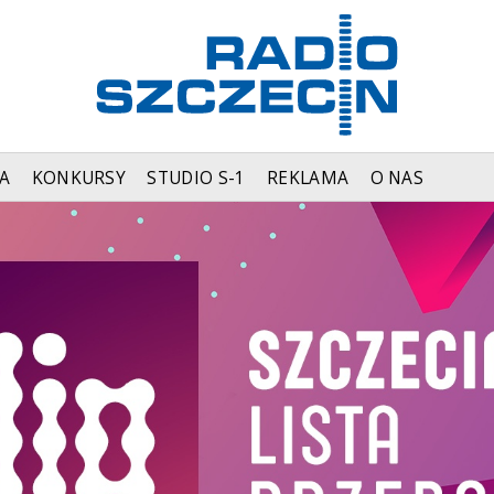
A
KONKURSY
STUDIO S-1
REKLAMA
O NAS