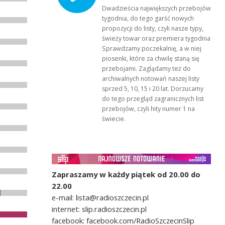
Dwadzieścia największych przebojów
tygodnia, do tego garść nowych
propozycji do listy, czyli nasze typy,
świeży towar oraz premiera tygodnia!
Sprawdzamy poczekalnię, a w niej
piosenki, które za chwilę staną się
przebojami. Zaglądamy też do
archiwalnych notowań naszej listy
sprzed 5, 10, 15 i 20 lat. Dorzucamy
do tego przegląd zagranicznych list
przebojów, czyli hity numer 1 na
świecie.
Zapraszamy w każdy piątek od 20.00 do
22.00
e-mail: lista@radioszczecin.pl
internet: slip.radioszczecin.pl
facebook: facebook.com/RadioSzczecinSlip