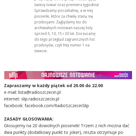
świeży towar oraz premiera tygodnia!
Sprawdzamy poczekalnię, a w niej
piosenki, które za chwilę staną się
przebojami. Zaglądamy też do
archiwalnych notowań naszej listy
sprzed 5, 10, 15 i 20 lat. Dorzucamy
do tego przegląd zagranicznych list
przebojów, czyli hity numer 1 na
świecie.
Zapraszamy w każdy piątek od 20.00 do 22.00
e-mail: lista@radioszczecin.pl
internet: slip.radioszczecin.pl
facebook: facebook.com/RadioSzczecinSlip
ZASADY GŁOSOWANIA:
Głosujemy na 20 dowolnych piosenek! Trzem z nich można dać
dwa punkty (dodatkowy punkt to joker), reszta otrzymuje po