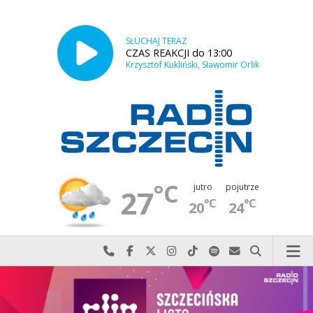
SŁUCHAJ TERAZ
CZAS REAKCJI do 13:00
Krzysztof Kukliński, Sławomir Orlik
°C
jutro
pojutrze
27
°C
°C
20
24
Najlepiej po prostu do nas zadzwoń
Odwiedź nas na Facebook-u
Odwiedź nas na X
Odwiedź nas na Instagram-ie
Odwiedź nas na TikTok-u
Szukaj nas na Spotify
Wyślij do nas w
Szukaj