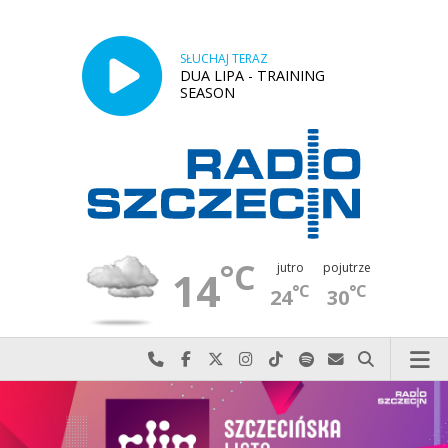
SŁUCHAJ TERAZ
DUA LIPA - TRAINING
SEASON
°C
jutro
pojutrze
14
°C
°C
24
30
Najlepiej po prostu do nas zadzwoń
Odwiedź nas na Facebook-u
Odwiedź nas na X
Odwiedź nas na Instagram-ie
Odwiedź nas na TikTok-u
Szukaj nas na Spotify
Wyślij do nas w
Szukaj