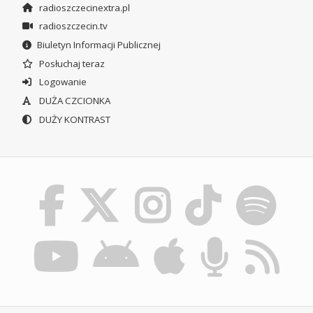
radioszczecinextra.pl
radioszczecin.tv
Biuletyn Informacji Publicznej
Posłuchaj teraz
Logowanie
DUŻA CZCIONKA
DUŻY KONTRAST