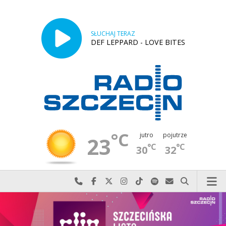
SŁUCHAJ TERAZ
DEF LEPPARD - LOVE BITES
°C
jutro
pojutrze
23
°C
°C
30
32
Najlepiej po prostu do nas zadzwoń
Odwiedź nas na Facebook-u
Odwiedź nas na X
Odwiedź nas na Instagram-ie
Odwiedź nas na TikTok-u
Szukaj nas na Spotify
Wyślij do nas w
Szukaj