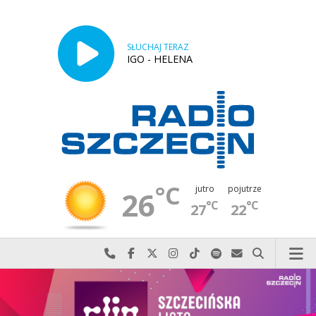
SŁUCHAJ TERAZ
IGO - HELENA
°C
jutro
pojutrze
26
°C
°C
27
22
Najlepiej po prostu do nas zadzwoń
Odwiedź nas na Facebook-u
Odwiedź nas na X
Odwiedź nas na Instagram-ie
Odwiedź nas na TikTok-u
Szukaj nas na Spotify
Wyślij do nas w
Szukaj