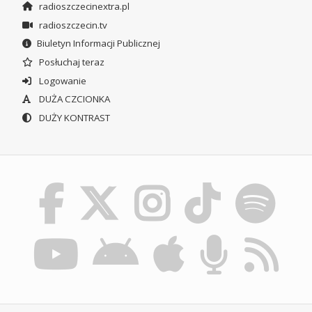
radioszczecinextra.pl
radioszczecin.tv
Biuletyn Informacji Publicznej
Posłuchaj teraz
Logowanie
DUŻA CZCIONKA
DUŻY KONTRAST