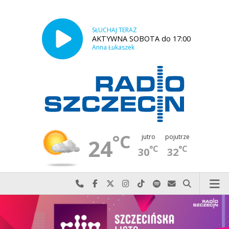
SŁUCHAJ TERAZ
AKTYWNA SOBOTA do 17:00
Anna Łukaszek
°C
jutro
pojutrze
24
°C
°C
30
32
Najlepiej po prostu do nas zadzwoń
Odwiedź nas na Facebook-u
Odwiedź nas na X
Odwiedź nas na Instagram-ie
Odwiedź nas na TikTok-u
Szukaj nas na Spotify
Wyślij do nas w
Szukaj