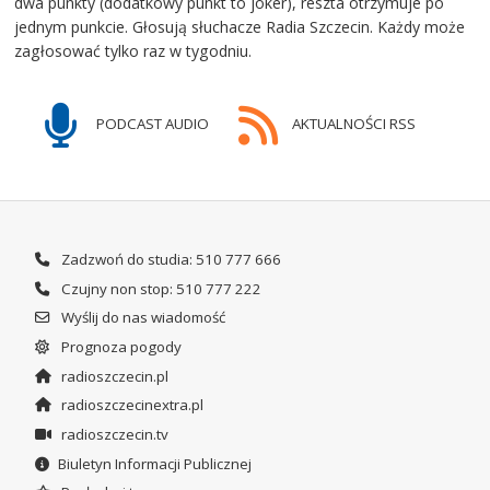
dwa punkty (dodatkowy punkt to joker), reszta otrzymuje po
jednym punkcie. Głosują słuchacze Radia Szczecin. Każdy może
zagłosować tylko raz w tygodniu.
PODCAST AUDIO
AKTUALNOŚCI RSS
Zadzwoń do studia: 510 777 666
Czujny non stop: 510 777 222
Wyślij do nas wiadomość
Prognoza pogody
radioszczecin.pl
radioszczecinextra.pl
radioszczecin.tv
Biuletyn Informacji Publicznej