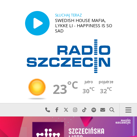
SŁUCHAJ TERAZ
SWEDISH HOUSE MAFIA,
LYKKE LI - HAPPINESS IS SO
SAD
°C
jutro
pojutrze
23
°C
°C
30
32
Najlepiej po prostu do nas zadzwoń
Odwiedź nas na Facebook-u
Odwiedź nas na X
Odwiedź nas na Instagram-ie
Odwiedź nas na TikTok-u
Szukaj nas na Spotify
Wyślij do nas w
Szukaj