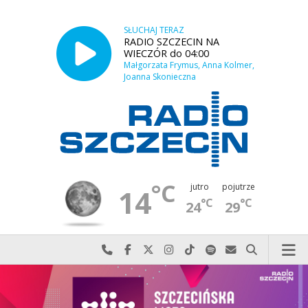
SŁUCHAJ TERAZ
RADIO SZCZECIN NA
WIECZÓR do 04:00
Małgorzata Frymus, Anna Kolmer,
Joanna Skonieczna
°C
jutro
pojutrze
14
°C
°C
24
29
Najlepiej po prostu do nas zadzwoń
Odwiedź nas na Facebook-u
Odwiedź nas na X
Odwiedź nas na Instagram-ie
Odwiedź nas na TikTok-u
Szukaj nas na Spotify
Wyślij do nas w
Szukaj