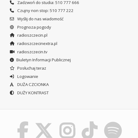
Zadzwoń do studia: 510 777 666
Czujny non stop: 510 777 222
Wyślij do nas wiadomość
Prognoza pogody
radioszczecin.pl
radioszczecinextra.pl
radioszczecin.tv
Biuletyn Informacji Publicznej
Posłuchaj teraz
Logowanie
DUŻA CZCIONKA
DUŻY KONTRAST