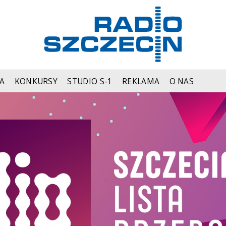
A
KONKURSY
STUDIO S-1
REKLAMA
O NAS