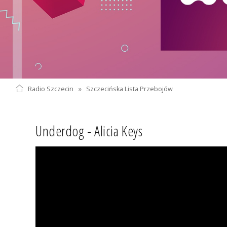
Radio Szczecin
»
Szczecińska Lista Przebojów
Underdog - Alicia Keys