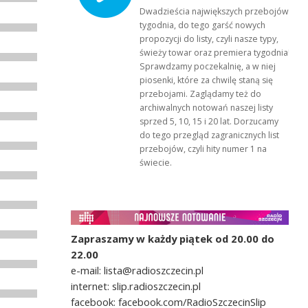
Dwadzieścia największych przebojów
tygodnia, do tego garść nowych
propozycji do listy, czyli nasze typy,
świeży towar oraz premiera tygodnia!
Sprawdzamy poczekalnię, a w niej
piosenki, które za chwilę staną się
przebojami. Zaglądamy też do
archiwalnych notowań naszej listy
sprzed 5, 10, 15 i 20 lat. Dorzucamy
do tego przegląd zagranicznych list
przebojów, czyli hity numer 1 na
świecie.
Zapraszamy w każdy piątek od 20.00 do
22.00
e-mail: lista@radioszczecin.pl
internet: slip.radioszczecin.pl
facebook: facebook.com/RadioSzczecinSlip