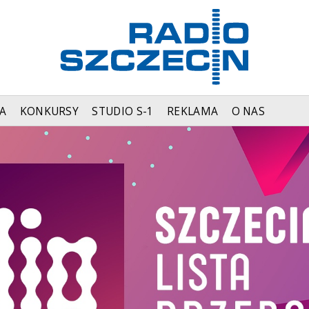
A
KONKURSY
STUDIO S-1
REKLAMA
O NAS