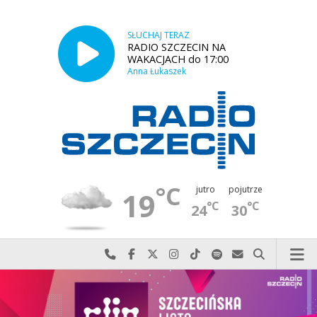
SŁUCHAJ TERAZ
RADIO SZCZECIN NA
WAKACJACH do 17:00
Anna Łukaszek
°C
jutro
pojutrze
19
°C
°C
24
30
Najlepiej po prostu do nas zadzwoń
Odwiedź nas na Facebook-u
Odwiedź nas na X
Odwiedź nas na Instagram-ie
Odwiedź nas na TikTok-u
Szukaj nas na Spotify
Wyślij do nas w
Szukaj