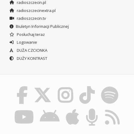
radioszczecin.pl
radioszczecinextra.pl
radioszczecin.tv
Biuletyn Informacji Publicznej
Posłuchaj teraz
Logowanie
DUŻA CZCIONKA
DUŻY KONTRAST