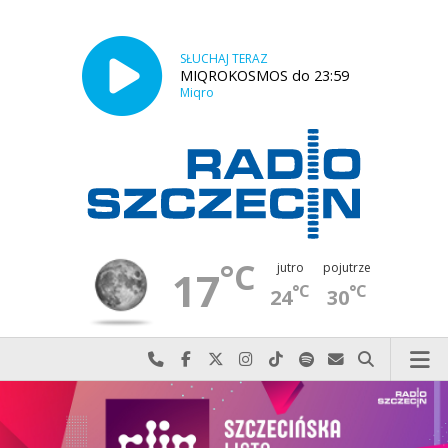
SŁUCHAJ TERAZ
MIQROKOSMOS do 23:59
Miqro
°C
jutro
pojutrze
17
°C
°C
24
30
Najlepiej po prostu do nas zadzwoń
Odwiedź nas na Facebook-u
Odwiedź nas na X
Odwiedź nas na Instagram-ie
Odwiedź nas na TikTok-u
Szukaj nas na Spotify
Wyślij do nas w
Szukaj