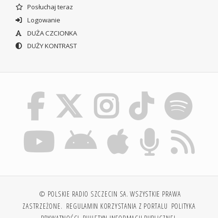
Posłuchaj teraz
Logowanie
DUŻA CZCIONKA
DUŻY KONTRAST
© POLSKIE RADIO SZCZECIN SA. WSZYSTKIE PRAWA
ZASTRZEŻONE.
REGULAMIN KORZYSTANIA Z PORTALU
POLITYKA
PRYWATNOŚCI
BIULETYN INFORMACJI PUBLICZNEJ