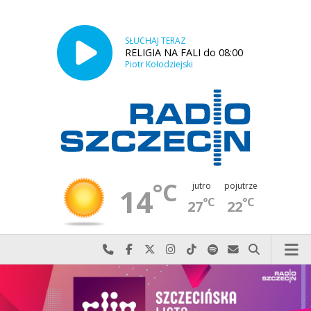
SŁUCHAJ TERAZ
RELIGIA NA FALI do 08:00
Piotr Kołodziejski
°C
jutro
pojutrze
14
°C
°C
27
22
Najlepiej po prostu do nas zadzwoń
Odwiedź nas na Facebook-u
Odwiedź nas na X
Odwiedź nas na Instagram-ie
Odwiedź nas na TikTok-u
Szukaj nas na Spotify
Wyślij do nas w
Szukaj