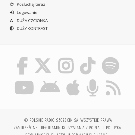
Posłuchaj teraz
Logowanie
DUŻA CZCIONKA
DUŻY KONTRAST
© POLSKIE RADIO SZCZECIN SA. WSZYSTKIE PRAWA
ZASTRZEŻONE.
REGULAMIN KORZYSTANIA Z PORTALU
POLITYKA
PRYWATNOŚCI
BIULETYN INFORMACJI PUBLICZNEJ