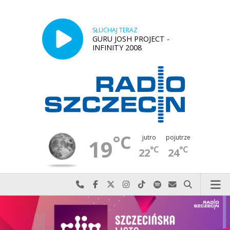
SŁUCHAJ TERAZ
GURU JOSH PROJECT -
INFINITY 2008
°C
jutro
pojutrze
19
°C
°C
22
24
Najlepiej po prostu do nas zadzwoń
Odwiedź nas na Facebook-u
Odwiedź nas na X
Odwiedź nas na Instagram-ie
Odwiedź nas na TikTok-u
Szukaj nas na Spotify
Wyślij do nas w
Szukaj