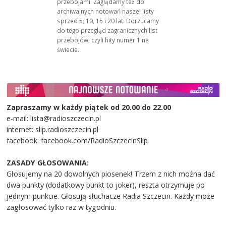
przebojami. Zaglądamy też do
archiwalnych notowań naszej listy
sprzed 5, 10, 15 i 20 lat. Dorzucamy
do tego przegląd zagranicznych list
przebojów, czyli hity numer 1 na
świecie.
Zapraszamy w każdy piątek od 20.00 do 22.00
e-mail: lista@radioszczecin.pl
internet: slip.radioszczecin.pl
facebook: facebook.com/RadioSzczecinSlip
ZASADY GŁOSOWANIA:
Głosujemy na 20 dowolnych piosenek! Trzem z nich można dać
dwa punkty (dodatkowy punkt to joker), reszta otrzymuje po
jednym punkcie. Głosują słuchacze Radia Szczecin. Każdy może
zagłosować tylko raz w tygodniu.