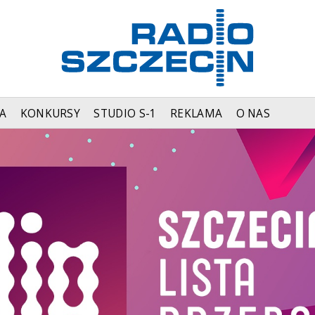
A
KONKURSY
STUDIO S-1
REKLAMA
O NAS