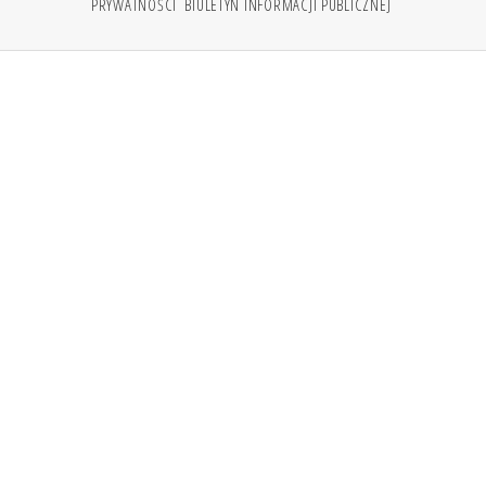
PRYWATNOŚCI
BIULETYN INFORMACJI PUBLICZNEJ