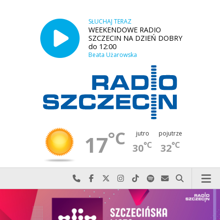
SŁUCHAJ TERAZ
WEEKENDOWE RADIO
SZCZECIN NA DZIEŃ DOBRY
do 12:00
Beata Użarowska
°C
jutro
pojutrze
17
°C
°C
30
32
Najlepiej po prostu do nas zadzwoń
Odwiedź nas na Facebook-u
Odwiedź nas na X
Odwiedź nas na Instagram-ie
Odwiedź nas na TikTok-u
Szukaj nas na Spotify
Wyślij do nas w
Szukaj