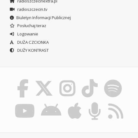
radioszczecinextra.pl
radioszczecin.tv
Biuletyn Informacji Publicznej
Posłuchaj teraz
Logowanie
DUŻA CZCIONKA
DUŻY KONTRAST