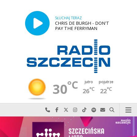
SŁUCHAJ TERAZ
CHRIS DE BURGH - DON'T
PAY THE FERRYMAN
°C
jutro
pojutrze
30
°C
°C
26
22
Najlepiej po prostu do nas zadzwoń
Odwiedź nas na Facebook-u
Odwiedź nas na X
Odwiedź nas na Instagram-ie
Odwiedź nas na TikTok-u
Szukaj nas na Spotify
Wyślij do nas w
Szukaj