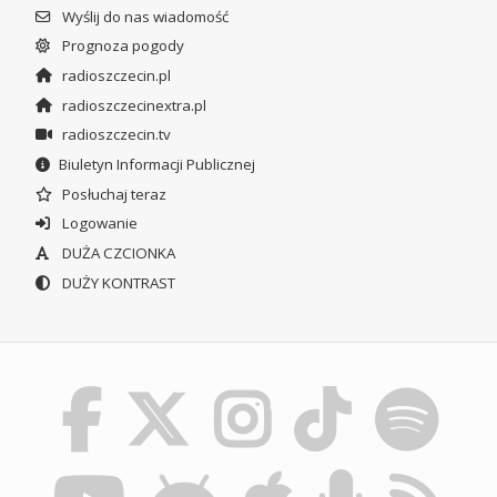
Wyślij do nas wiadomość
Prognoza pogody
radioszczecin.pl
radioszczecinextra.pl
radioszczecin.tv
Biuletyn Informacji Publicznej
Posłuchaj teraz
Logowanie
DUŻA CZCIONKA
DUŻY KONTRAST