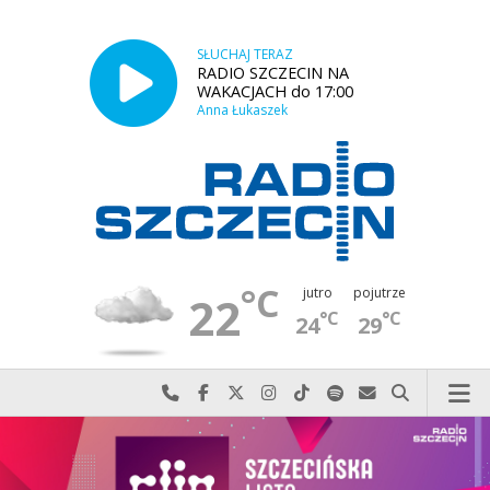
SŁUCHAJ TERAZ
RADIO SZCZECIN NA
WAKACJACH do 17:00
Anna Łukaszek
°C
jutro
pojutrze
22
°C
°C
24
29
Najlepiej po prostu do nas zadzwoń
Odwiedź nas na Facebook-u
Odwiedź nas na X
Odwiedź nas na Instagram-ie
Odwiedź nas na TikTok-u
Szukaj nas na Spotify
Wyślij do nas w
Szukaj