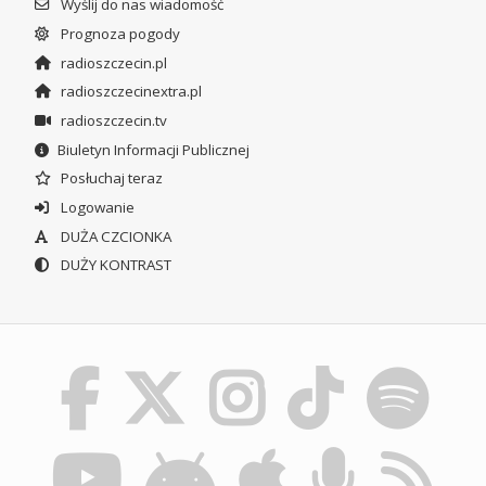
Wyślij do nas wiadomość
Prognoza pogody
radioszczecin.pl
radioszczecinextra.pl
radioszczecin.tv
Biuletyn Informacji Publicznej
Posłuchaj teraz
Logowanie
DUŻA CZCIONKA
DUŻY KONTRAST