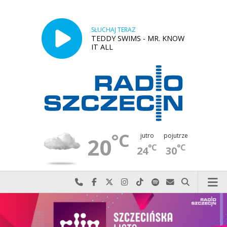
SŁUCHAJ TERAZ
TEDDY SWIMS - MR. KNOW
IT ALL
°C
jutro
pojutrze
20
°C
°C
24
30
Najlepiej po prostu do nas zadzwoń
Odwiedź nas na Facebook-u
Odwiedź nas na X
Odwiedź nas na Instagram-ie
Odwiedź nas na TikTok-u
Szukaj nas na Spotify
Wyślij do nas w
Szukaj