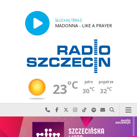
SŁUCHAJ TERAZ
MADONNA - LIKE A PRAYER
°C
jutro
pojutrze
23
°C
°C
30
32
Najlepiej po prostu do nas zadzwoń
Odwiedź nas na Facebook-u
Odwiedź nas na X
Odwiedź nas na Instagram-ie
Odwiedź nas na TikTok-u
Szukaj nas na Spotify
Wyślij do nas w
Szukaj