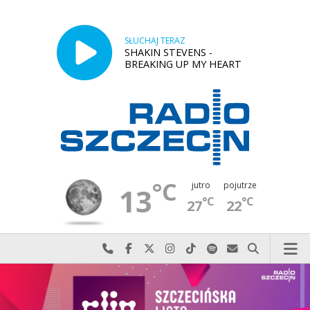
SŁUCHAJ TERAZ
SHAKIN STEVENS -
BREAKING UP MY HEART
°C
jutro
pojutrze
13
°C
°C
27
22
Najlepiej po prostu do nas zadzwoń
Odwiedź nas na Facebook-u
Odwiedź nas na X
Odwiedź nas na Instagram-ie
Odwiedź nas na TikTok-u
Szukaj nas na Spotify
Wyślij do nas w
Szukaj