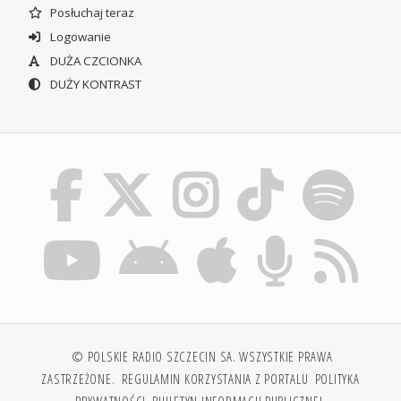
Posłuchaj teraz
Logowanie
DUŻA CZCIONKA
DUŻY KONTRAST
© POLSKIE RADIO SZCZECIN SA. WSZYSTKIE PRAWA
ZASTRZEŻONE.
REGULAMIN KORZYSTANIA Z PORTALU
POLITYKA
PRYWATNOŚCI
BIULETYN INFORMACJI PUBLICZNEJ