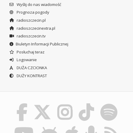
Wyślij do nas wiadomość
Prognoza pogody
radioszczecin.pl
radioszczecinextra.pl
radioszczecin.tv
Biuletyn Informacji Publicznej
Posłuchaj teraz
Logowanie
DUŻA CZCIONKA
DUŻY KONTRAST