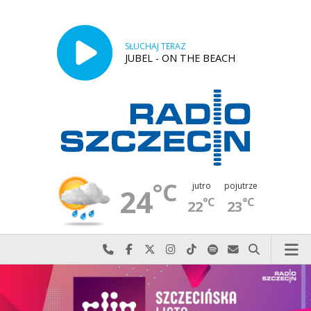
SŁUCHAJ TERAZ
JUBEL - ON THE BEACH
°C
jutro
pojutrze
24
°C
°C
22
23
Najlepiej po prostu do nas zadzwoń
Odwiedź nas na Facebook-u
Odwiedź nas na X
Odwiedź nas na Instagram-ie
Odwiedź nas na TikTok-u
Szukaj nas na Spotify
Wyślij do nas w
Szukaj