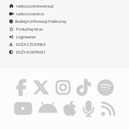
radioszczecinextra.pl
radioszczecin.tv
Biuletyn Informacji Publicznej
Posłuchaj teraz
Logowanie
DUŻA CZCIONKA
DUŻY KONTRAST