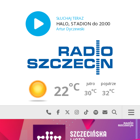
SŁUCHAJ TERAZ
HALO, STADION do 20:00
Artur Dyczewski
°C
jutro
pojutrze
22
°C
°C
30
32
Najlepiej po prostu do nas zadzwoń
Odwiedź nas na Facebook-u
Odwiedź nas na X
Odwiedź nas na Instagram-ie
Odwiedź nas na TikTok-u
Szukaj nas na Spotify
Wyślij do nas w
Szukaj