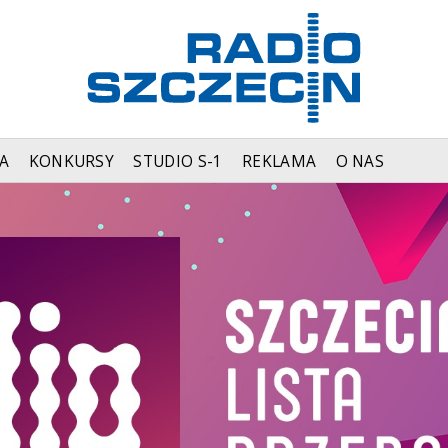
A
KONKURSY
STUDIO S-1
REKLAMA
O NAS