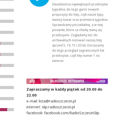
Dwadzieścia największych przebojów
tygodnia, do tego garść nowych
propozycji do listy, czyli nasze typy,
świeży towar oraz premiera tygodnia!
Sprawdzamy poczekalnię, a w niej
piosenki, które za chwilę staną się
przebojami. Zaglądamy też do
archiwalnych notowań naszej listy
sprzed 5, 10, 15 i 20 lat. Dorzucamy
do tego przegląd zagranicznych list
przebojów, czyli hity numer 1 na
świecie.
Zapraszamy w każdy piątek od 20.00 do
22.00
e-mail: lista@radioszczecin.pl
internet: slip.radioszczecin.pl
facebook: facebook.com/RadioSzczecinSlip