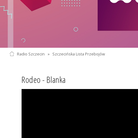
Radio Szczecin
»
Szczecińska Lista Przebojów
Rodeo - Blanka