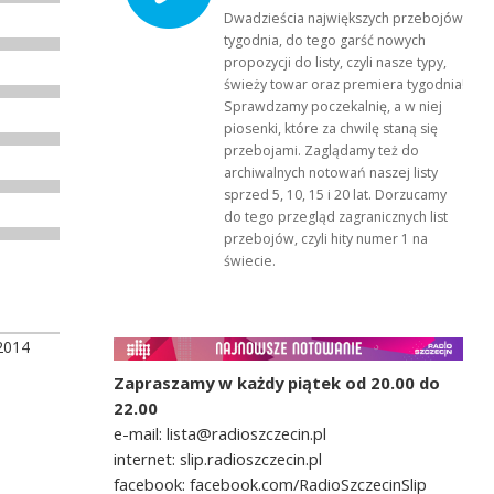
Dwadzieścia największych przebojów
tygodnia, do tego garść nowych
propozycji do listy, czyli nasze typy,
świeży towar oraz premiera tygodnia!
Sprawdzamy poczekalnię, a w niej
piosenki, które za chwilę staną się
przebojami. Zaglądamy też do
archiwalnych notowań naszej listy
sprzed 5, 10, 15 i 20 lat. Dorzucamy
do tego przegląd zagranicznych list
przebojów, czyli hity numer 1 na
świecie.
2014
Zapraszamy w każdy piątek od 20.00 do
22.00
e-mail: lista@radioszczecin.pl
internet: slip.radioszczecin.pl
facebook: facebook.com/RadioSzczecinSlip