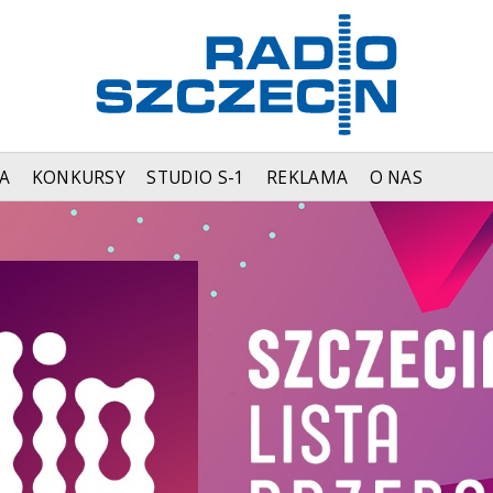
A
KONKURSY
STUDIO S-1
REKLAMA
O NAS