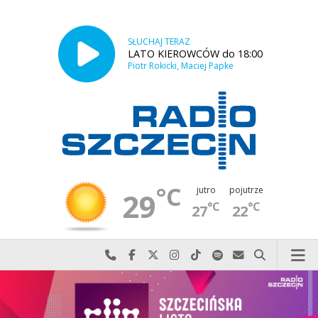
SŁUCHAJ TERAZ
LATO KIEROWCÓW do 18:00
Piotr Rokicki, Maciej Papke
°C
jutro
pojutrze
29
°C
°C
27
22
Najlepiej po prostu do nas zadzwoń
Odwiedź nas na Facebook-u
Odwiedź nas na X
Odwiedź nas na Instagram-ie
Odwiedź nas na TikTok-u
Szukaj nas na Spotify
Wyślij do nas w
Szukaj