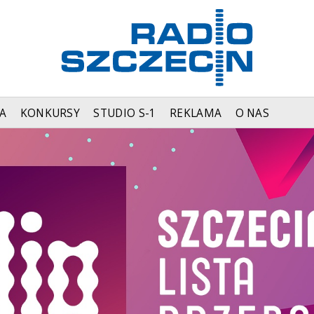
A
KONKURSY
STUDIO S-1
REKLAMA
O NAS