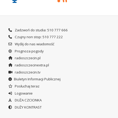
Zadzwoń do studia: 510 777 666
Czujny non stop: 510 777 222
Wyślij do nas wiadomość
Prognoza pogody
radioszczecin.pl
radioszczecinextra.pl
radioszczecin.tv
Biuletyn Informacji Publicznej
Posłuchaj teraz
Logowanie
DUŻA CZCIONKA
DUŻY KONTRAST