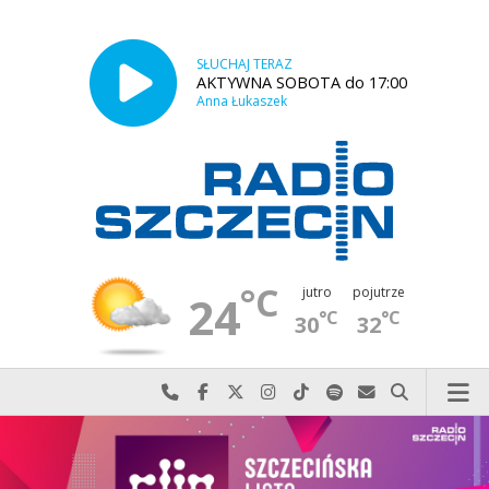
SŁUCHAJ TERAZ
AKTYWNA SOBOTA do 17:00
Anna Łukaszek
°C
jutro
pojutrze
24
°C
°C
30
32
Najlepiej po prostu do nas zadzwoń
Odwiedź nas na Facebook-u
Odwiedź nas na X
Odwiedź nas na Instagram-ie
Odwiedź nas na TikTok-u
Szukaj nas na Spotify
Wyślij do nas w
Szukaj