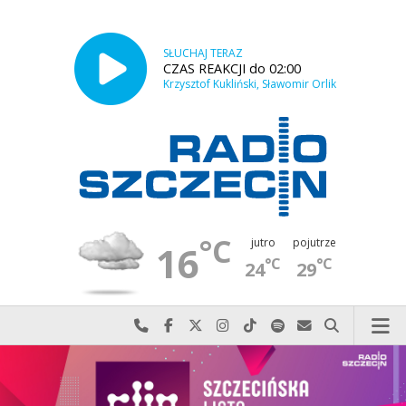
SŁUCHAJ TERAZ
CZAS REAKCJI do 02:00
Krzysztof Kukliński, Sławomir Orlik
°C
jutro
pojutrze
16
°C
°C
24
29
Najlepiej po prostu do nas zadzwoń
Odwiedź nas na Facebook-u
Odwiedź nas na X
Odwiedź nas na Instagram-ie
Odwiedź nas na TikTok-u
Szukaj nas na Spotify
Wyślij do nas w
Szukaj