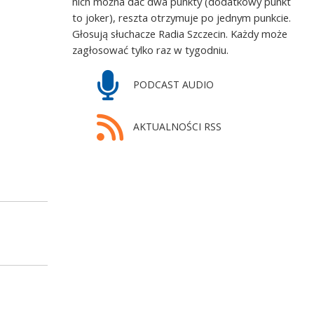
nich można dać dwa punkty (dodatkowy punkt
to joker), reszta otrzymuje po jednym punkcie.
Głosują słuchacze Radia Szczecin. Każdy może
zagłosować tylko raz w tygodniu.
PODCAST AUDIO
AKTUALNOŚCI RSS