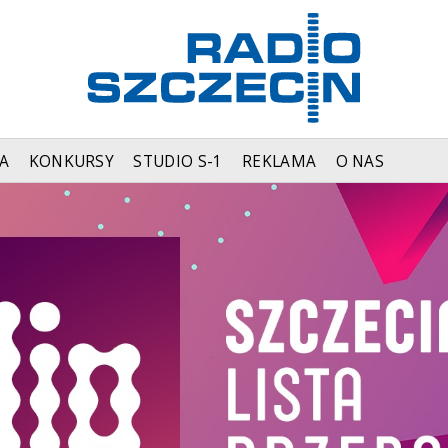
A
KONKURSY
STUDIO S-1
REKLAMA
O NAS