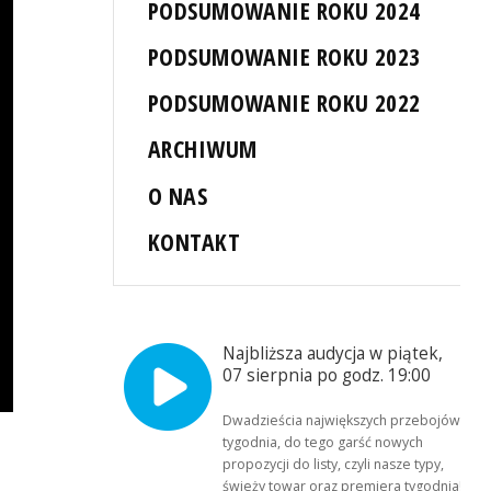
PODSUMOWANIE ROKU 2024
PODSUMOWANIE ROKU 2023
PODSUMOWANIE ROKU 2022
ARCHIWUM
O NAS
KONTAKT
Najbliższa audycja w piątek,
07 sierpnia po godz. 19:00
Dwadzieścia największych przebojów
tygodnia, do tego garść nowych
propozycji do listy, czyli nasze typy,
świeży towar oraz premiera tygodnia!