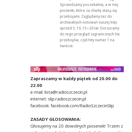
Sprawdzamy poczekalnię, a w niej
piosenki, które za chwilę staną się
przebojami. Zaglądamy też do
archiwalnych notowań naszej listy
sprzed 5, 10, 15 i 20 lat. Dorzucamy
do tego przegląd zagranicznych list
przebojów, czyli hity numer 1 na
świecie.
Zapraszamy w każdy piątek od 20.00 do
22.00
e-mail: lista@radioszczecin.pl
internet: slip.radioszczecin.pl
facebook: facebook.com/RadioSzczecinSlip
ZASADY GŁOSOWANIA:
Głosujemy na 20 dowolnych piosenek! Trzem z