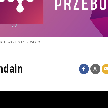
NOTOWANIE SLIP
»
WIDEO
ndain