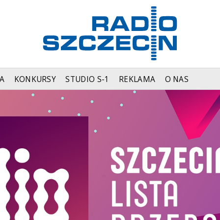
A
KONKURSY
STUDIO S-1
REKLAMA
O NAS