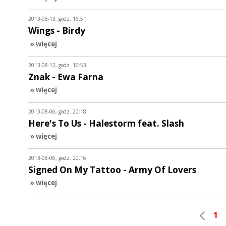
2013-08-13, godz. 16:51
Wings - Birdy
» więcej
2013-08-12, godz. 16:53
Znak - Ewa Farna
» więcej
2013-08-06, godz. 20:18
Here's To Us - Halestorm feat. Slash
» więcej
2013-08-06, godz. 20:16
Signed On My Tattoo - Army Of Lovers
» więcej
1