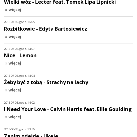
Wielki wóz - Lecter feat. Tomek Lipa Lipnicki
» więcej
2013-07-10, godz. 16:05
Rozbitkowie - Edyta Bartosiewicz
» więcej
2013-07-03, godz. 14:07
Nice - Lemon
» więcej
2013-07-03, godz. 14:04
Żeby być z tobą - Strachy na lachy
» więcej
2013-07-03, godz. 14:02
I Need Your Love - Calvin Harris feat. Ellie Goulding
» więcej
2013-06-26, godz. 13:36
Zanim odejdę - Ukeje