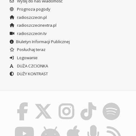
Wyślij do nas wiadomość
Prognoza pogody
radioszczecin.pl
radioszczecinextra.pl
radioszczecin.tv
Biuletyn Informacji Publicznej
Posłuchaj teraz
Logowanie
DUŻA CZCIONKA
DUŻY KONTRAST