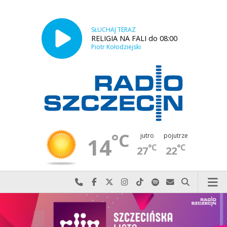
SŁUCHAJ TERAZ
RELIGIA NA FALI do 08:00
Piotr Kołodziejski
°C
jutro
pojutrze
14
°C
°C
27
22
Najlepiej po prostu do nas zadzwoń
Odwiedź nas na Facebook-u
Odwiedź nas na X
Odwiedź nas na Instagram-ie
Odwiedź nas na TikTok-u
Szukaj nas na Spotify
Wyślij do nas w
Szukaj