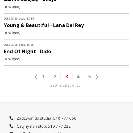
» więcej
2013-06-26, godz. 13:34
Young & Beautiful - Lana Del Rey
» więcej
2013-06-25, godz. 16:55
End Of Night - Dido
» więcej
1
2
3
4
5
280 na 28 stronach
Zadzwoń do studia: 510 777 666
Czujny non stop: 510 777 222