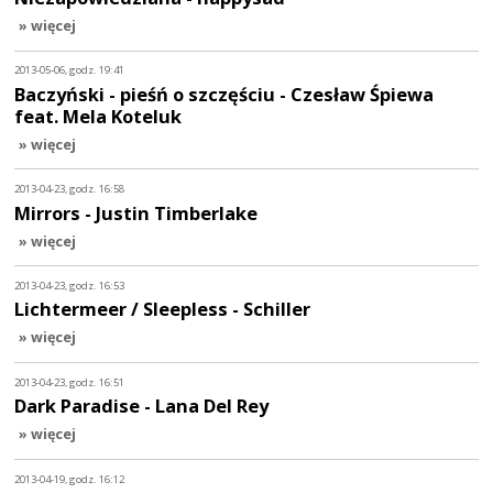
» więcej
2013-05-06, godz. 19:41
Baczyński - pieśń o szczęściu - Czesław Śpiewa
feat. Mela Koteluk
» więcej
2013-04-23, godz. 16:58
Mirrors - Justin Timberlake
» więcej
2013-04-23, godz. 16:53
Lichtermeer / Sleepless - Schiller
» więcej
2013-04-23, godz. 16:51
Dark Paradise - Lana Del Rey
» więcej
2013-04-19, godz. 16:12