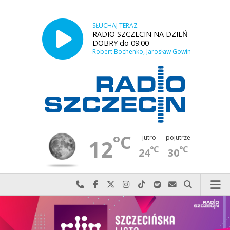
SŁUCHAJ TERAZ
RADIO SZCZECIN NA DZIEŃ
DOBRY do 09:00
Robert Bochenko, Jarosław Gowin
°C
jutro
pojutrze
12
°C
°C
24
30
Najlepiej po prostu do nas zadzwoń
Odwiedź nas na Facebook-u
Odwiedź nas na X
Odwiedź nas na Instagram-ie
Odwiedź nas na TikTok-u
Szukaj nas na Spotify
Wyślij do nas w
Szukaj