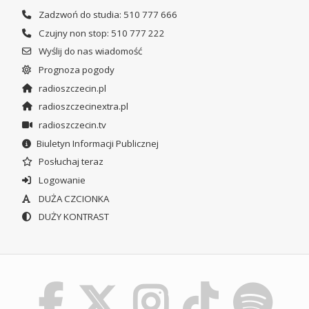
Zadzwoń do studia: 510 777 666
Czujny non stop: 510 777 222
Wyślij do nas wiadomość
Prognoza pogody
radioszczecin.pl
radioszczecinextra.pl
radioszczecin.tv
Biuletyn Informacji Publicznej
Posłuchaj teraz
Logowanie
DUŻA CZCIONKA
DUŻY KONTRAST