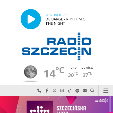
SŁUCHAJ TERAZ
DE BARGE - RHYTHM OF
THE NIGHT
°C
jutro
pojutrze
14
°C
°C
30
27
Najlepiej po prostu do nas zadzwoń
Odwiedź nas na Facebook-u
Odwiedź nas na X
Odwiedź nas na Instagram-ie
Odwiedź nas na TikTok-u
Szukaj nas na Spotify
Wyślij do nas w
Szukaj