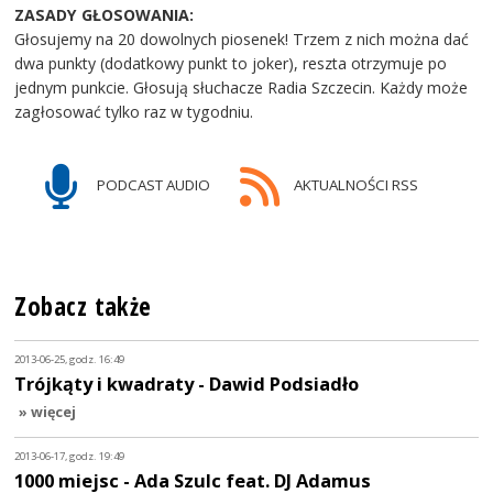
ZASADY GŁOSOWANIA:
Głosujemy na 20 dowolnych piosenek! Trzem z nich można dać
dwa punkty (dodatkowy punkt to joker), reszta otrzymuje po
jednym punkcie. Głosują słuchacze Radia Szczecin. Każdy może
zagłosować tylko raz w tygodniu.
PODCAST AUDIO
AKTUALNOŚCI RSS
Zobacz także
2013-06-25, godz. 16:49
Trójkąty i kwadraty - Dawid Podsiadło
» więcej
2013-06-17, godz. 19:49
1000 miejsc - Ada Szulc feat. DJ Adamus