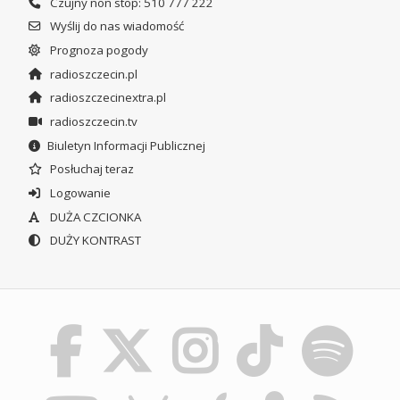
Czujny non stop: 510 777 222
Wyślij do nas wiadomość
Prognoza pogody
radioszczecin.pl
radioszczecinextra.pl
radioszczecin.tv
Biuletyn Informacji Publicznej
Posłuchaj teraz
Logowanie
DUŻA CZCIONKA
DUŻY KONTRAST