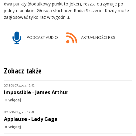
dwa punkty (dodatkowy punkt to joker), reszta otrzymuje po
jednym punkcie. Głosują słuchacze Radia Szczecin. Każdy może
zagłosować tylko raz w tygodniu.
PODCAST AUDIO
AKTUALNOŚCI RSS
Zobacz także
2013-08-27, godz. 19:42
Impossible - James Arthur
» więcej
2013-08-27, godz. 19:41
Applause - Lady Gaga
» więcej