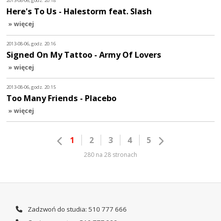
2013-08-06, godz. 20:18
Here's To Us - Halestorm feat. Slash
» więcej
2013-08-06, godz. 20:16
Signed On My Tattoo - Army Of Lovers
» więcej
2013-08-06, godz. 20:15
Too Many Friends - Placebo
» więcej
1
2
3
4
5
280 na 28 stronach
Zadzwoń do studia: 510 777 666