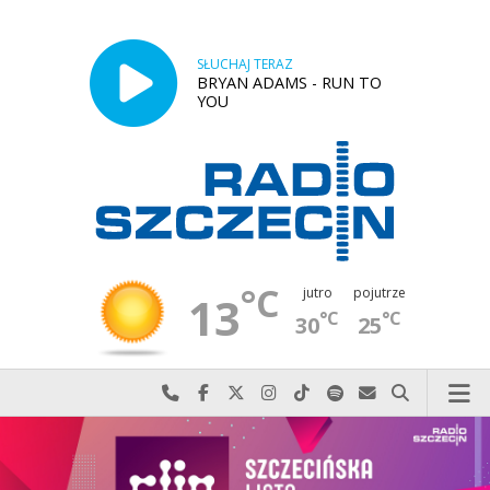
SŁUCHAJ TERAZ
BRYAN ADAMS - RUN TO
YOU
°C
jutro
pojutrze
13
°C
°C
30
25
Najlepiej po prostu do nas zadzwoń
Odwiedź nas na Facebook-u
Odwiedź nas na X
Odwiedź nas na Instagram-ie
Odwiedź nas na TikTok-u
Szukaj nas na Spotify
Wyślij do nas w
Szukaj