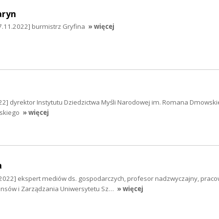
aryn
.11.2022] burmistrz Gryfina
» więcej
022] dyrektor Instytutu Dziedzictwa Myśli Narodowej im. Romana Dmowski
skiego
» więcej
a
.2022] ekspert mediów ds. gospodarczych, profesor nadzwyczajny, praco
ansów i Zarządzania Uniwersytetu Sz…
» więcej