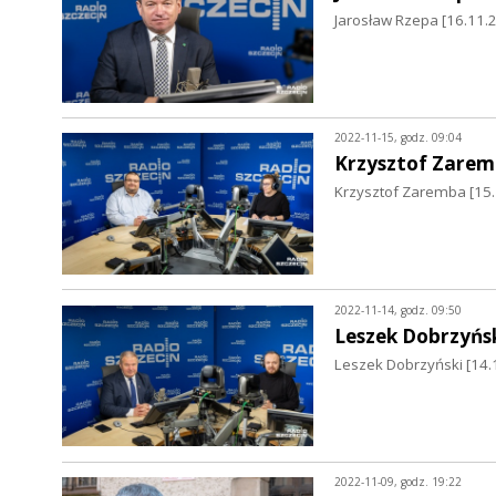
Jarosław Rzepa [16.11.
2022-11-15, godz. 09:04
Krzysztof Zare
Krzysztof Zaremba [15.
2022-11-14, godz. 09:50
Leszek Dobrzyńs
Leszek Dobrzyński [14.
2022-11-09, godz. 19:22