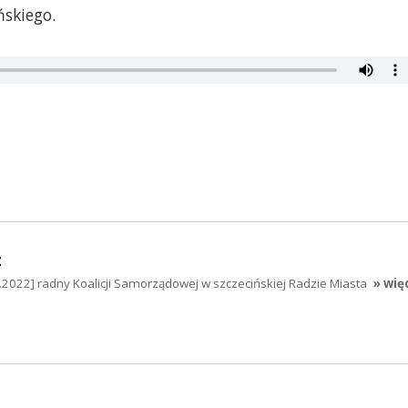
ńskiego.
z
.2022] radny Koalicji Samorządowej w szczecińskiej Radzie Miasta
» wię