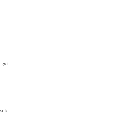
ego i
wnik