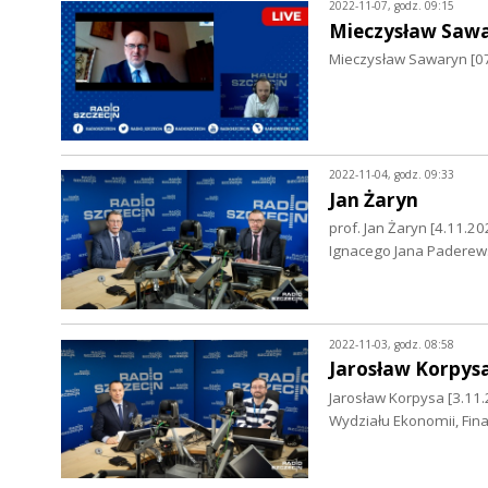
2022-11-07, godz. 09:15
Mieczysław Saw
Mieczysław Sawaryn [07
2022-11-04, godz. 09:33
Jan Żaryn
prof. Jan Żaryn [4.11.2
Ignacego Jana Paderew
2022-11-03, godz. 08:58
Jarosław Korpys
Jarosław Korpysa [3.11
Wydziału Ekonomii, Fin