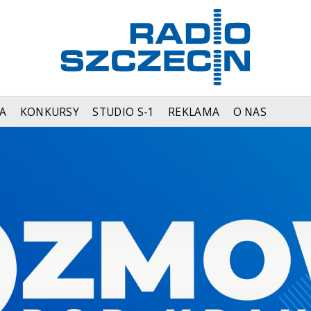
A
KONKURSY
STUDIO S-1
REKLAMA
O NAS