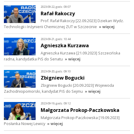
2023-09-22, godz. 09:07
Rafał Rakoczy
Prof. Rafał Rakoczy [22.09.2023] Dziekan Wydz.
Technologii i Inżynierii Chemicznej ZUT w Szczecinie
» więcej
2023-09-21, godz. 10:44
Agnieszka Kurzawa
Agnieszka Kurzawa [21.09.2023] Szczecińska
radna, kandydatka PiS do Senatu
» więcej
2023-09-20, godz. 09:10
Zbigniew Bogucki
Zbigniew Bogucki [20.09.2023] Wojewoda
Zachodniopomorski, kandydat PiS do Sejmu
» więcej
2023-09-19, godz. 09:12
Małgorzata Prokop-Paczkowska
Małgorzata Prokop-Paczkowska [19.09.2023]
Posłanka Nowej Lewicy
» więcej