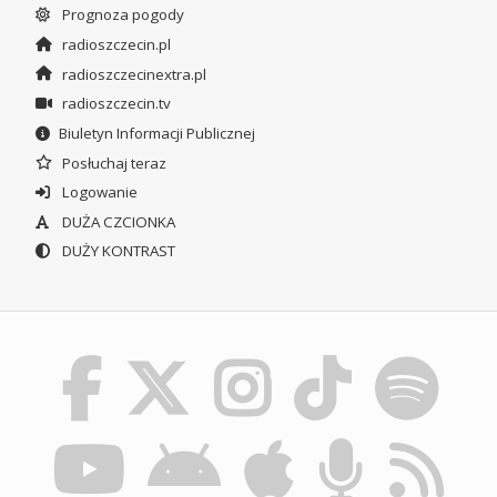
Prognoza pogody
radioszczecin.pl
radioszczecinextra.pl
radioszczecin.tv
Biuletyn Informacji Publicznej
Posłuchaj teraz
Logowanie
DUŻA CZCIONKA
DUŻY KONTRAST