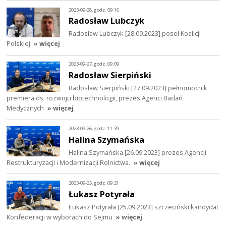
2023-09-28, godz. 09:16
Radosław Lubczyk
Radosław Lubczyk [28.09.2023] poseł Koalicji
Polskiej
» więcej
2023-09-27, godz. 09:09
Radosław Sierpiński
Radosław Sierpiński [27.09.2023] pełnomocnik
premiera ds. rozwoju biotechnologii, prezes Agenci Badań
Medycznych
» więcej
2023-09-26, godz. 11:39
Halina Szymańska
Halina Szymańska [26.09.2023] prezes Agencji
Restrukturyzacji i Modernizacji Rolnictwa.
» więcej
2023-09-25, godz. 09:21
Łukasz Potyrała
Łukasz Potyrała [25.09.2023] szczeciński kandydat
Konfederacji w wyborach do Sejmu
» więcej