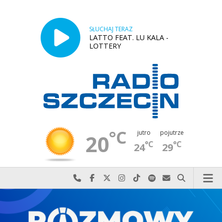
SŁUCHAJ TERAZ
LATTO FEAT. LU KALA -
LOTTERY
°C
jutro
pojutrze
20
°C
°C
24
29
Najlepiej po prostu do nas zadzwoń
Odwiedź nas na Facebook-u
Odwiedź nas na X
Odwiedź nas na Instagram-ie
Odwiedź nas na TikTok-u
Szukaj nas na Spotify
Wyślij do nas w
Szukaj