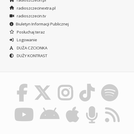
radioszczecinextra.pl
radioszczecin.tv
Biuletyn Informacji Publicznej
Posłuchaj teraz
Logowanie
DUŻA CZCIONKA
DUŻY KONTRAST