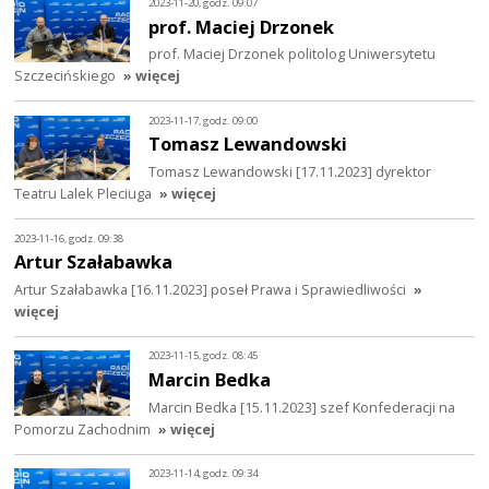
2023-11-20, godz. 09:07
prof. Maciej Drzonek
prof. Maciej Drzonek politolog Uniwersytetu
Szczecińskiego
» więcej
2023-11-17, godz. 09:00
Tomasz Lewandowski
Tomasz Lewandowski [17.11.2023] dyrektor
Teatru Lalek Pleciuga
» więcej
2023-11-16, godz. 09:38
Artur Szałabawka
Artur Szałabawka [16.11.2023] poseł Prawa i Sprawiedliwości
»
więcej
2023-11-15, godz. 08:45
Marcin Bedka
Marcin Bedka [15.11.2023] szef Konfederacji na
Pomorzu Zachodnim
» więcej
2023-11-14, godz. 09:34