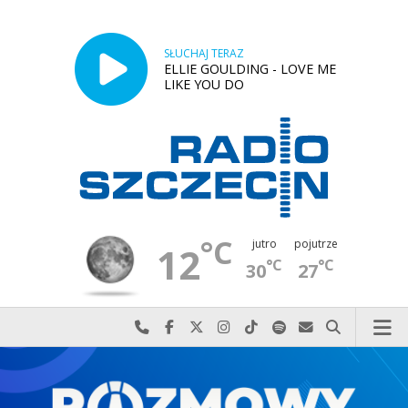
SŁUCHAJ TERAZ
ELLIE GOULDING - LOVE ME
LIKE YOU DO
°C
jutro
pojutrze
12
°C
°C
30
27
Najlepiej po prostu do nas zadzwoń
Odwiedź nas na Facebook-u
Odwiedź nas na X
Odwiedź nas na Instagram-ie
Odwiedź nas na TikTok-u
Szukaj nas na Spotify
Wyślij do nas w
Szukaj