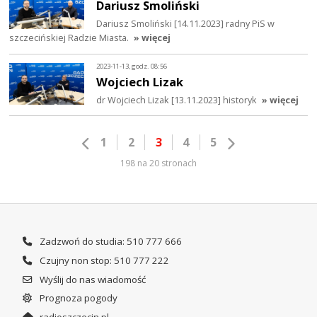
Dariusz Smoliński
Dariusz Smoliński [14.11.2023] radny PiS w
szczecińskiej Radzie Miasta.
» więcej
2023-11-13, godz. 08:56
Wojciech Lizak
dr Wojciech Lizak [13.11.2023] historyk
» więcej
1
2
3
4
5
198 na 20 stronach
Zadzwoń do studia: 510 777 666
Czujny non stop: 510 777 222
Wyślij do nas wiadomość
Prognoza pogody
radioszczecin.pl