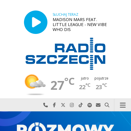
SŁUCHAJ TERAZ
MADISON MARS FEAT.
LITTLE LEAGUE - NEW VIBE
WHO DIS
°C
jutro
pojutrze
27
°C
°C
22
23
Najlepiej po prostu do nas zadzwoń
Odwiedź nas na Facebook-u
Odwiedź nas na X
Odwiedź nas na Instagram-ie
Odwiedź nas na TikTok-u
Szukaj nas na Spotify
Wyślij do nas w
Szukaj