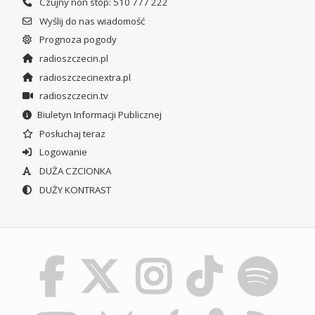
Czujny non stop: 510 777 222
Wyślij do nas wiadomość
Prognoza pogody
radioszczecin.pl
radioszczecinextra.pl
radioszczecin.tv
Biuletyn Informacji Publicznej
Posłuchaj teraz
Logowanie
DUŻA CZCIONKA
DUŻY KONTRAST