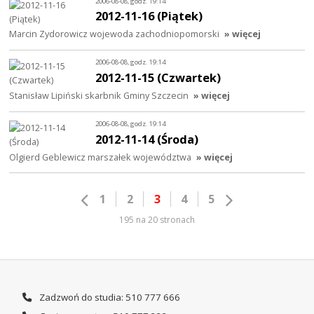
2006-08-08, godz. 19:14
2012-11-16 (Piątek)
Marcin Zydorowicz wojewoda zachodniopomorski
» więcej
2006-08-08, godz. 19:14
2012-11-15 (Czwartek)
Stanisław Lipiński skarbnik Gminy Szczecin
» więcej
2006-08-08, godz. 19:14
2012-11-14 (Środa)
Olgierd Geblewicz marszałek województwa
» więcej
1
2
3
4
5
195 na 20 stronach
Zadzwoń do studia: 510 777 666