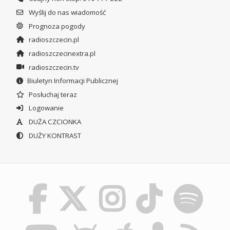
Wyślij do nas wiadomość
Prognoza pogody
radioszczecin.pl
radioszczecinextra.pl
radioszczecin.tv
Biuletyn Informacji Publicznej
Posłuchaj teraz
Logowanie
DUŻA CZCIONKA
DUŻY KONTRAST