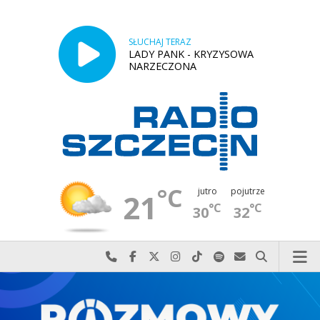
SŁUCHAJ TERAZ
LADY PANK - KRYZYSOWA
NARZECZONA
°C
jutro
pojutrze
21
°C
°C
30
32
Najlepiej po prostu do nas zadzwoń
Odwiedź nas na Facebook-u
Odwiedź nas na X
Odwiedź nas na Instagram-ie
Odwiedź nas na TikTok-u
Szukaj nas na Spotify
Wyślij do nas w
Szukaj