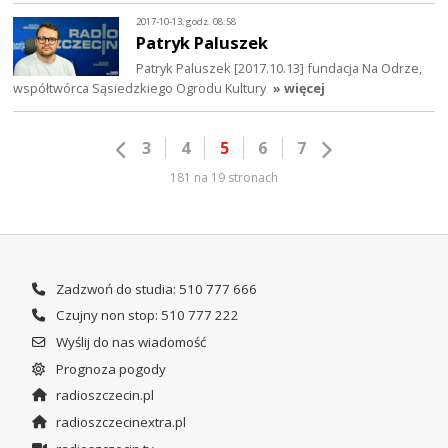
2017-10-13, godz. 08:58
Patryk Paluszek
Patryk Paluszek [2017.10.13] fundacja Na Odrze,
współtwórca Sąsiedzkiego Ogrodu Kultury
» więcej
3
4
5
6
7
181 na 19 stronach
Zadzwoń do studia: 510 777 666
Czujny non stop: 510 777 222
Wyślij do nas wiadomość
Prognoza pogody
radioszczecin.pl
radioszczecinextra.pl