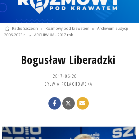
Radio Szczecin
»
Rozmowy pod krawatem
»
Archiwum audycji
2006-2023 r.
»
ARCHIWUM - 2017 rok
Bogusław Liberadzki
2017-06-20
SYLWIA POLACHOWSKA