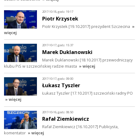
2017-10-18, godz. 19:17
Piotr Krzystek
Piotr Krzystek [19.10.2017] prezydent Szczecina
»
więcej
2017-10-17, godz. 15:37
Marek Duklanowski
Marek Duklanowski [18.10.2017] przewodniczący
klubu PiS w szczecińskiej radzie miasta
» więcej
2017-10-17, godz. 09:00
Łukasz Tyszler
Łukasz Tyszler [17.10.2017] szczeciński radny PO
» więcej
2017-10-16, godz. 08:50
Rafał Ziemkiewicz
Rafał Ziemkiewicz [16.10.2017] Publicysta,
komentator
» więcej