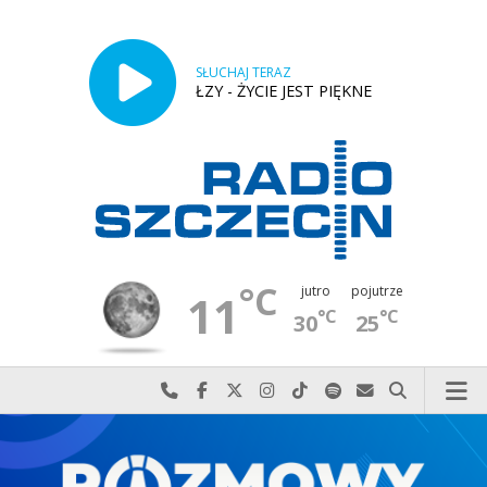
SŁUCHAJ TERAZ
ŁZY - ŻYCIE JEST PIĘKNE
°C
jutro
pojutrze
11
°C
°C
30
25
Najlepiej po prostu do nas zadzwoń
Odwiedź nas na Facebook-u
Odwiedź nas na X
Odwiedź nas na Instagram-ie
Odwiedź nas na TikTok-u
Szukaj nas na Spotify
Wyślij do nas w
Szukaj