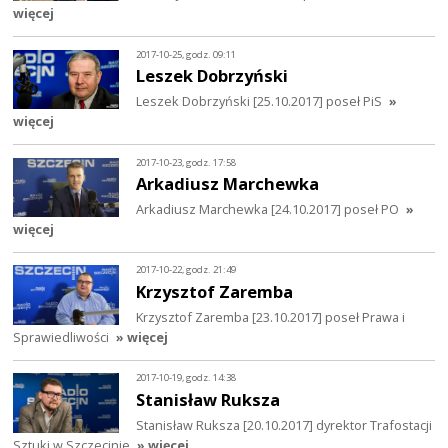
więcej
2017-10-25, godz. 09:11
Leszek Dobrzyński
Leszek Dobrzyński [25.10.2017] poseł PiS
»
więcej
2017-10-23, godz. 17:58
Arkadiusz Marchewka
Arkadiusz Marchewka [24.10.2017] poseł PO
»
więcej
2017-10-22, godz. 21:49
Krzysztof Zaremba
Krzysztof Zaremba [23.10.2017] poseł Prawa i
Sprawiedliwości
» więcej
2017-10-19, godz. 14:38
Stanisław Ruksza
Stanisław Ruksza [20.10.2017] dyrektor Trafostacji
Sztuki w Szczecinie
» więcej