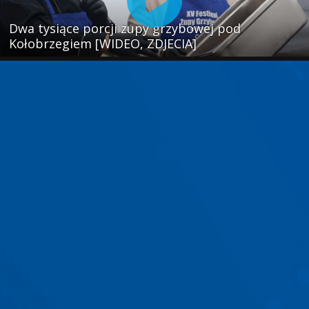
Dwa tysiące porcji zupy grzybowej pod
Kołobrzegiem [WIDEO, ZDJECIA]