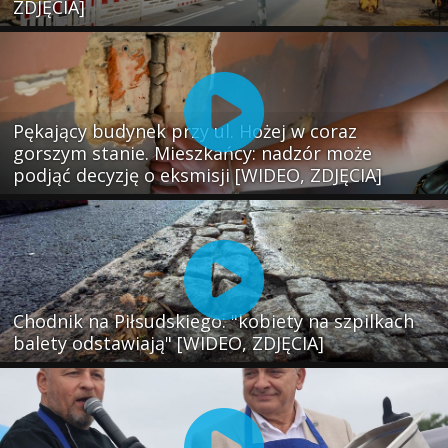
ZDJĘCIA]
Pękający budynek przy ul. Hożej w coraz
gorszym stanie. Mieszkańcy: nadzór może
podjąć decyzję o eksmisji [WIDEO, ZDJĘCIA]
Chodnik na Piłsudskiego: "kobiety na szpilkach
balety odstawiają" [WIDEO, ZDJĘCIA]