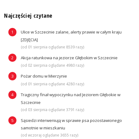
Najczęściej czytane
Ulice w Szczecinie zalane, alerty prawie w całym kraju
[ZDJĘCIA]
(od 01 sierpnia oglądane 8539 razy)
Akcja ratunkowa na jeziorze Głębokim w Szczecinie
(od 02 sierpnia oglądane 4980 razy)
Pożar domu w Mierzynie
(od 01 sierpnia oglądane 4280 razy)
Tragiczny finał wypoczynku nad Jeziorem Głębokie w
Szczecinie
(od 03 sierpnia oglądane 3791 razy)
Sąsiedzi interweniują w sprawie psa pozostawionego
samotnie w mieszkaniu
(od wczoraj oglądane 3655 razy)