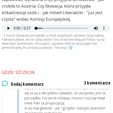
setek ataków muzułmańskich terrorystów w
zrobiła to Austria. Czy Słowacja, która przyjęła
Europie.
kilkadziesiąt osób i - jak mówił Liberadzki - "już jest
"Jeśli wejdziesz między wrony, musisz krakać jak i
czysta" wobec Komisji Europejskiej.
one".
Jedyna korzyść z takich wywiadów to wiedza
społeczeństwa, kto jest prawdziwym Polakiem,
rodowitym patriotą i zależy ma wyłącznie na dobru
- Z moich doświadczeń wynika, a mam znajomych zarówno Syryjczyków,
swojej ojczyzny.
Palestyńczyków, ale też Libijczyków. Oni od lat mieszkają w Polsce, są np.
lekarzami: pediatrami, chirurgami, zupełnie dobrze się przyjęli. Nie
generalizujmy, bo proszę zauważyć: "terroryz
greg9181
2017-06-20, godz. 10:29
Panie Europośle, czyżby chciał Pan
wyselekcjonować i przyjąć do PL dyplomowanych
nauczycieli języka arabskiego jako języka obcego?
GDZIE: SZCZECIN
Czy też chce Pan zatrudniac w szkołach osoby,
których jedyną kwalifikacją jest znajomość języka
3 komentarze
arabskiego? Oni, jeśli nawet taką "pracę" podejmą,
Dodaj komentarz
będą udawać, że uczą, uczniowie będa udawać, że
się uczą a decydenci udawać, że wszystko jest w
porządku. Szczerze mówiąc mocno rozczarował
mnie Pan ta propozycją.
A na marginiesie - po "grzyba" naszym dzieciom
znajomość arabskiego.....