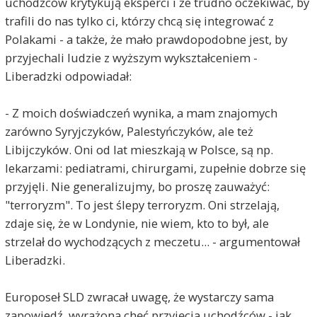
uchodźców krytykują eksperci i że trudno oczekiwać, by
trafili do nas tylko ci, którzy chcą się integrować z
Polakami - a także, że mało prawdopodobne jest, by
Stetinensis
2017-06-20, godz. 09:48
przyjechali ludzie z wyższym wykształceniem -
Pamiętajmy, że osoba, która jest
Liberadzki odpowiadał:
Wiceprzewodniczącym Parlamentu Europejskiego
nie może mówić inaczej, niż stanowisko Unii. Co
- Z moich doświadczeń wynika, a mam znajomych
prawda, przychodzi to tym łatwiej, że przez lata
było się członkiem Socjalistycznego Związku
zarówno Syryjczyków, Palestyńczyków, ale też
Studentów Polskich i PZPR (o ile źródła mówią
Libijczyków. Oni od lat mieszkają w Polsce, są np.
prawdę), ale jednak.
lekarzami: pediatrami, chirurgami, zupełnie dobrze się
Poza tym, jeżeli ktoś porównuje osoby, które w
przyjęli. Nie generalizujmy, bo proszę zauważyć:
latach 70/80-tych ubiegłego wieku przyjechały do
Polski WYŁĄCZNIE w celu zdobycia wykształcenia, z
"terroryzm". To jest ślepy terroryzm. Oni strzelają,
osobami, które na dmuchanych pontonach
zdaje się, że w Londynie, nie wiem, kto to był, ale
nielegalnie przekraczają granicę WYŁACZNIE w celu
strzelał do wychodzących z meczetu... - argumentował
wykorzystania systemu socjalnego UE i zniszczenia
chrześcijaństwa (nie kryją, że dla nich jedyną wiarą
Liberadzki.
jest islam, a reszta to innowiercy do
"nawrócenia"), to z taką osobą bardzo trudno
Europoseł SLD zwracał uwagę, że wystarczy sama
rzeczowo dyskutować. Tak samo, jeśli ktoś
porównuje poniedziałkowy atak pod meczetem do
zapowiedź, wyrażona chęć przyjęcia uchodźców - jak