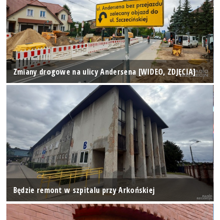
Zmiany drogowe na ulicy Andersena [WIDEO, ZDJĘCIA]
Będzie remont w szpitalu przy Arkońskiej