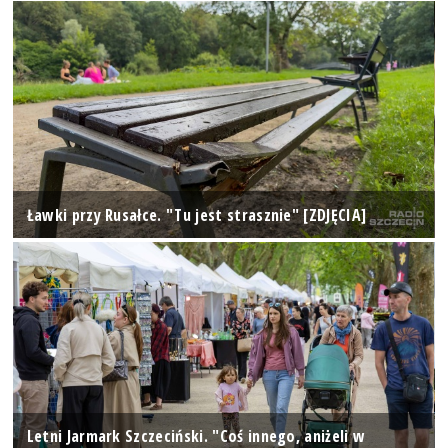
Ławki przy Rusałce. "Tu jest strasznie" [ZDJĘCIA]
Letni Jarmark Szczeciński. "Coś innego, aniżeli w