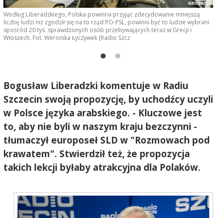
Według Liberadzkiego, Polska powinna przyjąć zdecydowanie mniejszą
W
liczbę ludzi niż zgodził się na to rząd PO-PSL, powinni być to ludzie wybrani
l
spośród 20 tys. sprawdzonych osób przebywających teraz w Grecji i
s
Włoszech. Fot. Weronika Łyczywek [Radio Szcz
W
Bogusław Liberadzki komentuje w Radiu
Szczecin swoją propozycję, by uchodźcy uczyli
w Polsce języka arabskiego. - Kluczowe jest
to, aby nie byli w naszym kraju bezczynni -
tłumaczył europoseł SLD w "Rozmowach pod
krawatem". Stwierdził też, że propozycja
takich lekcji byłaby atrakcyjna dla Polaków.