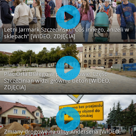
Letni Jarmark Szczeciński. "Coś innego, aniżeli w
sklepach" [WIDEO, ZDJĘCIA]
Plac Orła Białego w przebudowie. Część
Szczecinian widzi głównie beton [WIDEO,
ZDJĘCIA]
Zmiany drogowe na ulicy Andersena [WIDEO,