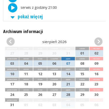
serwis z godziny 21:00
pokaż więcej
Archiwum informacji
sierpień 2026
poniedziałek
wtorek
środa
czwartek
piątek
sobota
niedziela
27
28
29
30
31
01
02
poniedziałek
wtorek
środa
czwartek
piątek
sobota
niedziela
03
04
05
06
07
08
09
poniedziałek
wtorek
środa
czwartek
piątek
sobota
niedziela
10
11
12
13
14
15
16
poniedziałek
wtorek
środa
czwartek
piątek
sobota
niedziela
17
18
19
20
21
22
23
poniedziałek
wtorek
środa
czwartek
piątek
sobota
niedziela
24
25
26
27
28
29
30
poniedziałek
wtorek
środa
czwartek
piątek
sobota
niedziela
31
01
02
03
04
05
06