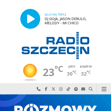
SŁUCHAJ TERAZ
DJ GOJA, JASON DERULO,
MELODY - MI CHICO
°C
jutro
pojutrze
23
°C
°C
30
32
Najlepiej po prostu do nas zadzwoń
Odwiedź nas na Facebook-u
Odwiedź nas na X
Odwiedź nas na Instagram-ie
Odwiedź nas na TikTok-u
Szukaj nas na Spotify
Wyślij do nas w
Szukaj