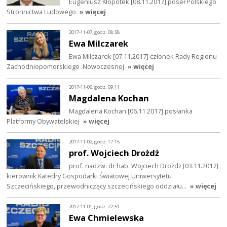
Eugeniusz Kłopotek [08.11.2017] poseł Polskiego
Stronnictwa Ludowego
» więcej
2017-11-07, godz. 08:58
Ewa Milczarek
Ewa Milczarek [07.11.2017] członek Rady Regionu
Zachodniopomorskiego .Nowoczesnej
» więcej
2017-11-06, godz. 09:11
Magdalena Kochan
Magdalena Kochan [06.11.2017] posłanka
Platformy Obywatelskiej
» więcej
2017-11-02, godz. 17:15
prof. Wojciech Drożdż
prof. nadzw. dr hab. Wojciech Drożdż [03.11.2017]
kierownik Katedry Gospodarki Światowej Uniwersytetu
Szczecińskiego, przewodniczący szczecińskiego oddziału…
» więcej
2017-11-01, godz. 22:51
Ewa Chmielewska