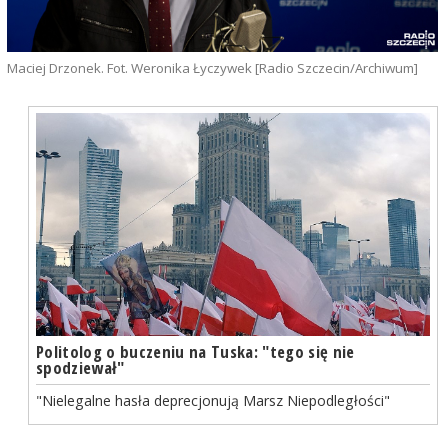
Maciej Drzonek. Fot. Weronika Łyczywek [Radio Szczecin/Archiwum]
Politolog o buczeniu na Tuska: "tego się nie
spodziewał"
"Nielegalne hasła deprecjonują Marsz Niepodległości"