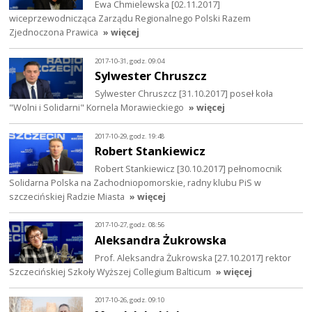
Ewa Chmielewska [02.11.2017]
wiceprzewodnicząca Zarządu Regionalnego Polski Razem
Zjednoczona Prawica
» więcej
2017-10-31, godz. 09:04
Sylwester Chruszcz
Sylwester Chruszcz [31.10.2017] poseł koła
"Wolni i Solidarni" Kornela Morawieckiego
» więcej
2017-10-29, godz. 19:48
Robert Stankiewicz
Robert Stankiewicz [30.10.2017] pełnomocnik
Solidarna Polska na Zachodniopomorskie, radny klubu PiS w
szczecińskiej Radzie Miasta
» więcej
2017-10-27, godz. 08:56
Aleksandra Żukrowska
Prof. Aleksandra Żukrowska [27.10.2017] rektor
Szczecińskiej Szkoły Wyższej Collegium Balticum
» więcej
2017-10-26, godz. 09:10