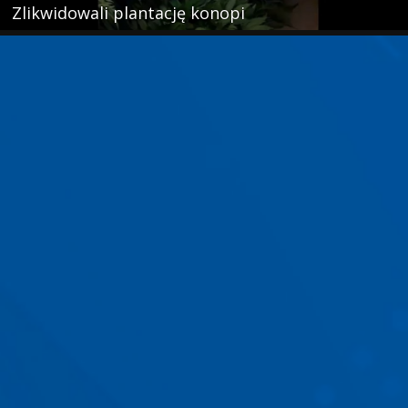
Zlikwidowali plantację konopi