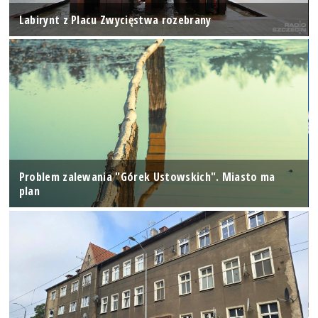
Labirynt z Placu Zwycięstwa rozebrany
Problem zalewania "Górek Ustowskich". Miasto ma
plan