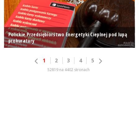
Polickie Przedsiębiorstwo Energetyki Cieplnej pod lupą
prokuratury
1
2
3
4
5
52819 na 4402 stronach