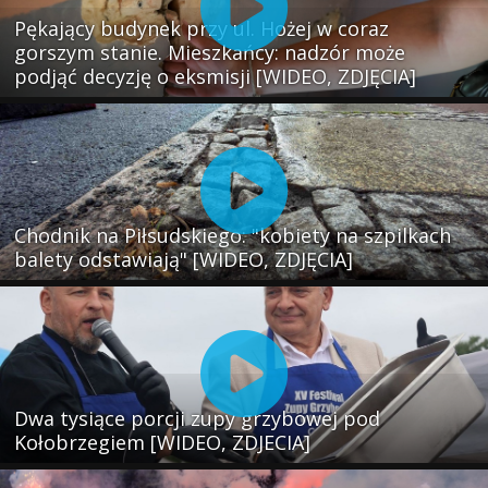
Pękający budynek przy ul. Hożej w coraz
gorszym stanie. Mieszkańcy: nadzór może
podjąć decyzję o eksmisji [WIDEO, ZDJĘCIA]
Chodnik na Piłsudskiego: "kobiety na szpilkach
balety odstawiają" [WIDEO, ZDJĘCIA]
Dwa tysiące porcji zupy grzybowej pod
Kołobrzegiem [WIDEO, ZDJECIA]