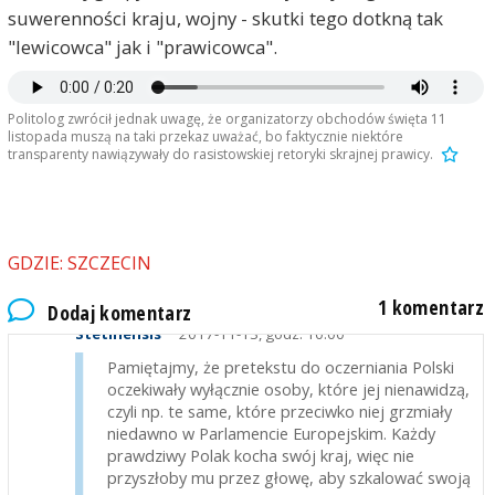
suwerenności kraju, wojny - skutki tego dotkną tak
"lewicowca" jak i "prawicowca".
Politolog zwrócił jednak uwagę, że organizatorzy obchodów święta 11
listopada muszą na taki przekaz uważać, bo faktycznie niektóre
transparenty nawiązywały do rasistowskiej retoryki skrajnej prawicy.
GDZIE: SZCZECIN
1 komentarz
Dodaj komentarz
Stetinensis
2017-11-13, godz. 10:00
Pamiętajmy, że pretekstu do oczerniania Polski
oczekiwały wyłącznie osoby, które jej nienawidzą,
czyli np. te same, które przeciwko niej grzmiały
niedawno w Parlamencie Europejskim. Każdy
prawdziwy Polak kocha swój kraj, więc nie
przyszłoby mu przez głowę, aby szkalować swoją