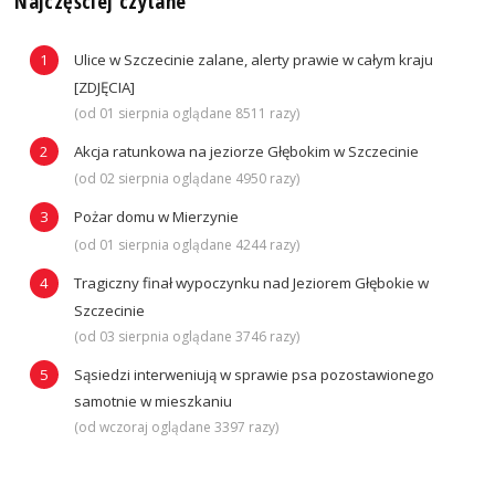
Najczęściej czytane
Ulice w Szczecinie zalane, alerty prawie w całym kraju
[ZDJĘCIA]
(od 01 sierpnia oglądane 8511 razy)
Akcja ratunkowa na jeziorze Głębokim w Szczecinie
(od 02 sierpnia oglądane 4950 razy)
Pożar domu w Mierzynie
(od 01 sierpnia oglądane 4244 razy)
Tragiczny finał wypoczynku nad Jeziorem Głębokie w
Szczecinie
(od 03 sierpnia oglądane 3746 razy)
Sąsiedzi interweniują w sprawie psa pozostawionego
samotnie w mieszkaniu
(od wczoraj oglądane 3397 razy)