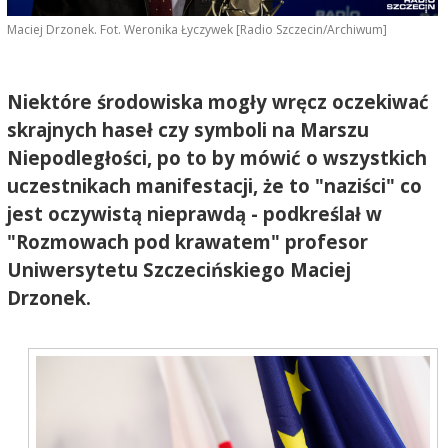
Maciej Drzonek. Fot. Weronika Łyczywek [Radio Szczecin/Archiwum]
Niektóre środowiska mogły wręcz oczekiwać
skrajnych haseł czy symboli na Marszu
Niepodległości, po to by mówić o wszystkich
uczestnikach manifestacji, że to "naziści" co
jest oczywistą nieprawdą - podkreślał w
"Rozmowach pod krawatem" profesor
Uniwersytetu Szczecińskiego Maciej
Drzonek.