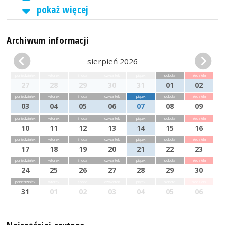
pokaż więcej
Archiwum informacji
sierpień 2026
poniedziałek
wtorek
środa
czwartek
piątek
sobota
niedziela
27
28
29
30
31
01
02
poniedziałek
wtorek
środa
czwartek
piątek
sobota
niedziela
03
04
05
06
07
08
09
poniedziałek
wtorek
środa
czwartek
piątek
sobota
niedziela
10
11
12
13
14
15
16
poniedziałek
wtorek
środa
czwartek
piątek
sobota
niedziela
17
18
19
20
21
22
23
poniedziałek
wtorek
środa
czwartek
piątek
sobota
niedziela
24
25
26
27
28
29
30
poniedziałek
wtorek
środa
czwartek
piątek
sobota
niedziela
31
01
02
03
04
05
06