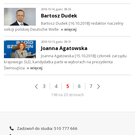
2018-10-16, godz. 08:55
Bartosz Dudek
Bartosz Dudek [16.10.2018] redaktor naczelny
sekcji polskiej Deutsche Welle
» więcej
2018-10-15, godz. 09:31
Joanna Agatowska
Joanna Agatowska [15.10.2018] członek zarządu
krajowego SLD, kandydatka partii w wyborach na prezydenta
Świnoujścia
» więcej
3
4
5
6
7
198 na 20 stronach
Zadzwoń do studia: 510 777 666