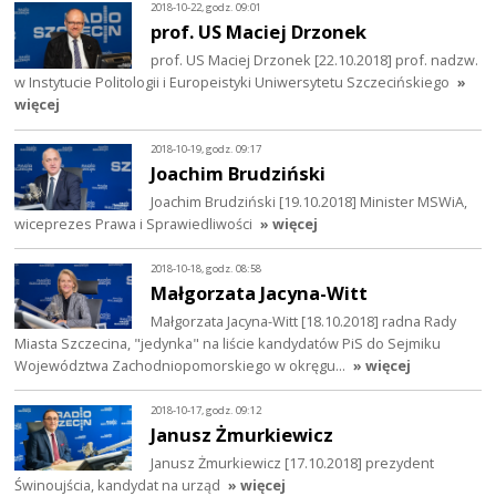
2018-10-22, godz. 09:01
prof. US Maciej Drzonek
prof. US Maciej Drzonek [22.10.2018] prof. nadzw.
w Instytucie Politologii i Europeistyki Uniwersytetu Szczecińskiego
»
więcej
2018-10-19, godz. 09:17
Joachim Brudziński
Joachim Brudziński [19.10.2018] Minister MSWiA,
wiceprezes Prawa i Sprawiedliwości
» więcej
2018-10-18, godz. 08:58
Małgorzata Jacyna-Witt
Małgorzata Jacyna-Witt [18.10.2018] radna Rady
Miasta Szczecina, "jedynka" na liście kandydatów PiS do Sejmiku
Województwa Zachodniopomorskiego w okręgu…
» więcej
2018-10-17, godz. 09:12
Janusz Żmurkiewicz
Janusz Żmurkiewicz [17.10.2018] prezydent
Świnoujścia, kandydat na urząd
» więcej