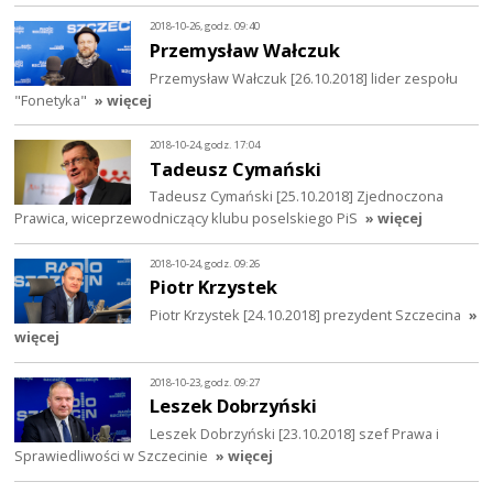
2018-10-26, godz. 09:40
Przemysław Wałczuk
Przemysław Wałczuk [26.10.2018] lider zespołu
"Fonetyka"
» więcej
2018-10-24, godz. 17:04
Tadeusz Cymański
Tadeusz Cymański [25.10.2018] Zjednoczona
Prawica, wiceprzewodniczący klubu poselskiego PiS
» więcej
2018-10-24, godz. 09:26
Piotr Krzystek
Piotr Krzystek [24.10.2018] prezydent Szczecina
»
więcej
2018-10-23, godz. 09:27
Leszek Dobrzyński
Leszek Dobrzyński [23.10.2018] szef Prawa i
Sprawiedliwości w Szczecinie
» więcej