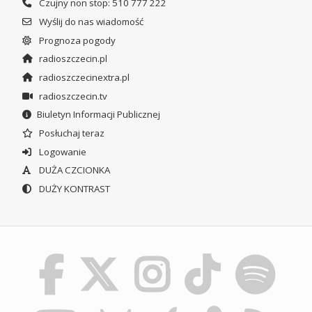
Czujny non stop: 510 777 222
Wyślij do nas wiadomość
Prognoza pogody
radioszczecin.pl
radioszczecinextra.pl
radioszczecin.tv
Biuletyn Informacji Publicznej
Posłuchaj teraz
Logowanie
DUŻA CZCIONKA
DUŻY KONTRAST