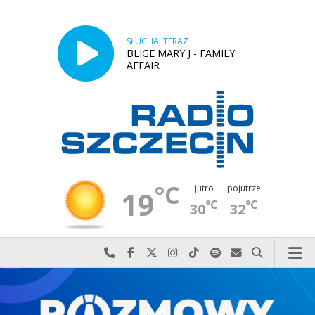
SŁUCHAJ TERAZ
BLIGE MARY J - FAMILY
AFFAIR
°C
jutro
pojutrze
19
°C
°C
30
32
Najlepiej po prostu do nas zadzwoń
Odwiedź nas na Facebook-u
Odwiedź nas na X
Odwiedź nas na Instagram-ie
Odwiedź nas na TikTok-u
Szukaj nas na Spotify
Wyślij do nas w
Szukaj